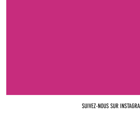
SUIVEZ-NOUS SUR INSTAGR