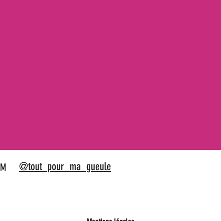
@tout_pour_ma_gueule
AM