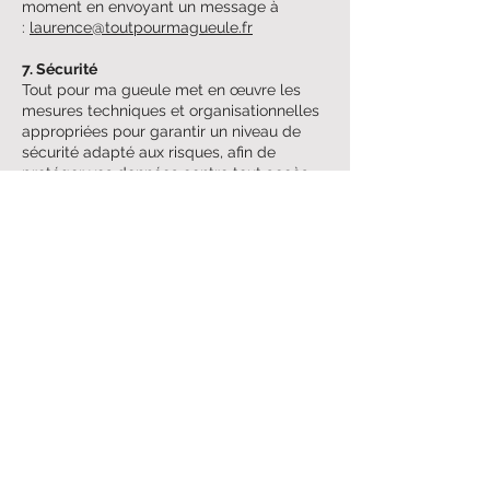
moment en envoyant un message à
:
laurence@toutpourmagueule.fr
7. Sécurité
Tout pour ma gueule
met en œuvre les
mesures techniques et organisationnelles
appropriées pour garantir un niveau de
sécurité adapté aux risques, afin de
protéger vos données contre tout accès,
modification ou divulgation non autorisés.
8. Cookies
Le site peut utiliser des cookies :
pour assurer son bon fonctionnement
(cookies techniques),
pour améliorer votre expérience utilisateur
(cookies de préférence),
pour analyser l’audience du site (cookies
statistiques – Google Analytics ou
équivalent si activé).
Lors de votre première visite, un bandeau
vous permet de consentir ou refuser
l'utilisation des cookies non essentiels.